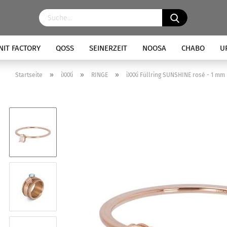
NIT FACTORY
QOSS
SEINERZEIT
NOOSA
CHABO
U
»
»
»
Startseite
iXXXi
RINGE
iXXXi Füllring SUNSHINE rosé - 1 mm