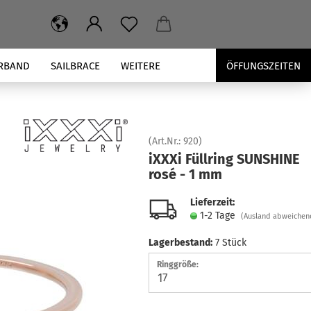
RBAND
SAILBRACE
WEITERE
ÖFFUNGSZEITEN
(Art.Nr.:
920
)
iXXXi Füll­ring SUNSHI­NE
rosé - 1 mm
Lieferzeit:
1-2 Tage
(Ausland abweichen
Lagerbestand:
7
Stück
Ringgröße: