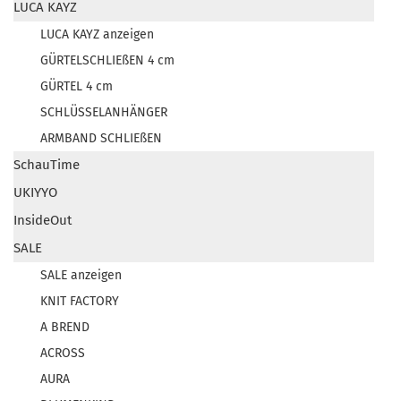
LUCA KAYZ
LUCA KAYZ anzeigen
GÜRTELSCHLIEßEN 4 cm
GÜRTEL 4 cm
SCHLÜSSELANHÄNGER
ARMBAND SCHLIEßEN
SchauTime
UKIYYO
InsideOut
SALE
SALE anzeigen
KNIT FACTORY
A BREND
ACROSS
AURA