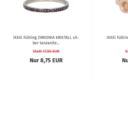
iXXXi Füll­ring ZIR­KO­NIA KRIS­TALL sil­
iXXXi Füll­r
ber tan­za­ni­te...
Statt 17,50 EUR
S
Nur 8,75 EUR
Nu