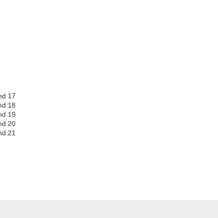
nd 17
nd 18
nd 19
nd 20
nd 21