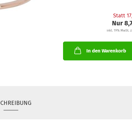
Statt 1
Nur 8,
inkl. 19% MwSt. z
In den Warenkorb
SCHREIBUNG