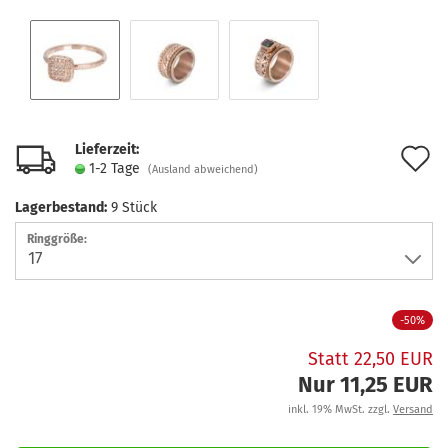
Lieferzeit:
A
1-2 Tage
(Ausland abweichend)
d
Lagerbestand:
9
Stück
M
Ringgröße:
-50%
Statt 22,50 EUR
Nur 11,25 EUR
inkl. 19% MwSt. zzgl.
Versand