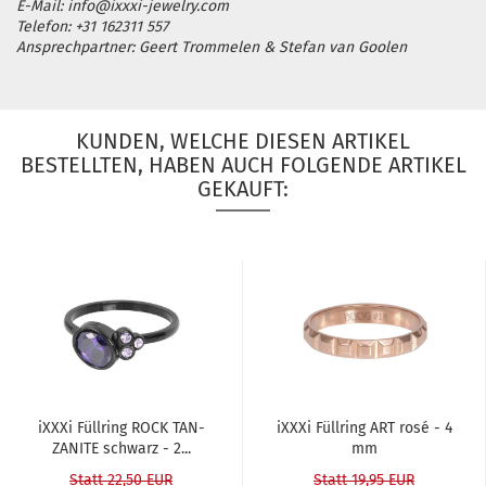
E-Mail: info@ixxxi-jewelry.com
Telefon: +31 162311 557
Ansprechpartner: Geert Trommelen & Stefan van Goolen
KUNDEN, WELCHE DIESEN ARTIKEL
BESTELLTEN, HABEN AUCH FOLGENDE ARTIKEL
GEKAUFT:
iXXXi Füll­ring ROCK TAN­
iXXXi Füll­ring ART rosé - 4
ZA­NI­TE schwarz - 2...
mm
Statt 22,50 EUR
Statt 19,95 EUR