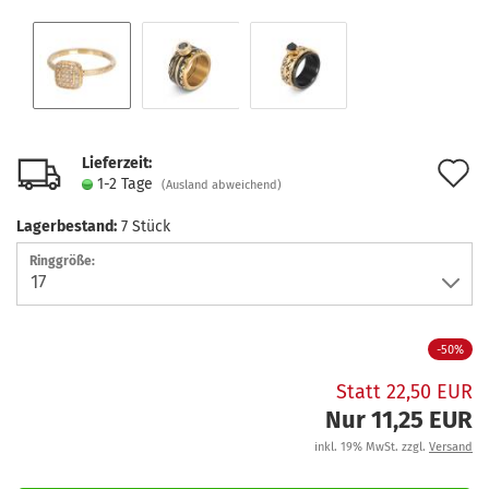
Lieferzeit:
A
1-2 Tage
(Ausland abweichend)
d
Lagerbestand:
7
Stück
M
Ringgröße:
-50%
Statt 22,50 EUR
Nur 11,25 EUR
inkl. 19% MwSt. zzgl.
Versand