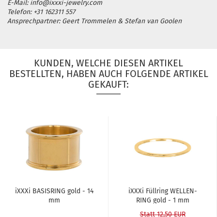
E-Mail: info@ixxxi-jewelry.com
Telefon: +31 162311 557
Ansprechpartner: Geert Trommelen & Stefan van Goolen
KUNDEN, WELCHE DIESEN ARTIKEL
BESTELLTEN, HABEN AUCH FOLGENDE ARTIKEL
GEKAUFT:
iXXXi BA­SIS­RING gold - 14
iXXXi Füll­ring WEL­LEN­
mm
RING gold - 1 mm
Statt 12,50 EUR