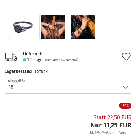
Lieferzeit:
A
1-2 Tage
(Ausland abweichend)
d
Lagerbestand:
3
Stück
M
Ringgröße:
-50%
Statt 22,50 EUR
Nur 11,25 EUR
inkl. 19% MwSt. zzgl.
Versand