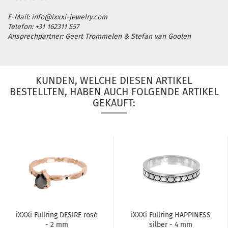
E-Mail: info@ixxxi-jewelry.com
Telefon: +31 162311 557
Ansprechpartner: Geert Trommelen & Stefan van Goolen
KUNDEN, WELCHE DIESEN ARTIKEL
BESTELLTEN, HABEN AUCH FOLGENDE ARTIKEL
GEKAUFT:
iXXXi Füll­ring DE­SI­RE rosé
iXXXi Füll­ring HAP­PI­NESS
- 2 mm
sil­ber - 4 mm