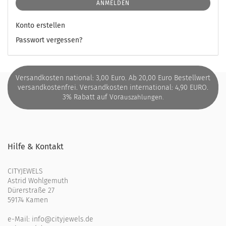
ANMELDEN
Konto erstellen
Passwort vergessen?
Versandkosten national: 3,00 Euro. Ab 20,00 Euro Bestellwert
versandkostenfrei. Versandkosten international: 4,90 EURO.
3% Rabatt auf Vora
uszahlungen.
Hilfe & Kontakt
CITYJEWELS
Astrid Wohlgemuth
Dürerstraße 27
59174 Kamen
e-Mail:
info@cityjewels.de