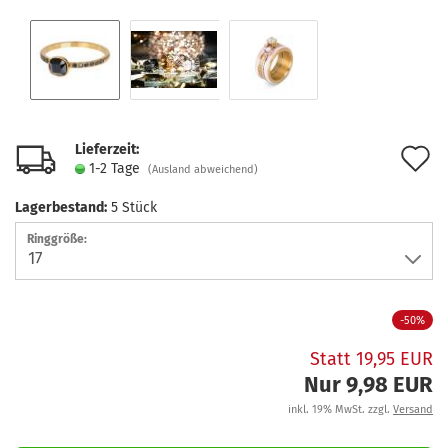
Lieferzeit:
A
1-2 Tage
(Ausland abweichend)
d
Lagerbestand:
5
Stück
M
Ringgröße:
-50%
Statt 19,95 EUR
Nur 9,98 EUR
inkl. 19% MwSt. zzgl.
Versand