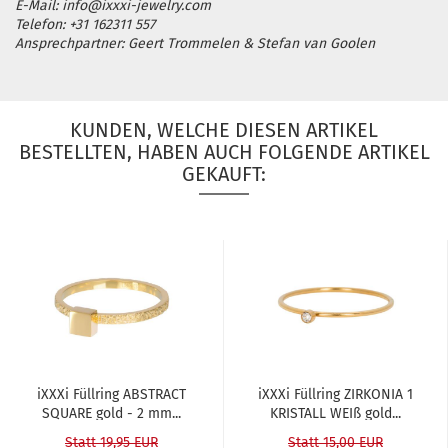
E-Mail: info@ixxxi-jewelry.com
Telefon: +31 162311 557
Ansprechpartner: Geert Trommelen & Stefan van Goolen
KUNDEN, WELCHE DIESEN ARTIKEL
BESTELLTEN, HABEN AUCH FOLGENDE ARTIKEL
GEKAUFT:
iXXXi Füll­ring ABS­TRACT
iXXXi Füll­ring ZIR­KO­NIA 1
SQUA­RE gold - 2 mm...
KRIS­TALL WEIß gold...
Statt 19,95 EUR
Statt 15,00 EUR