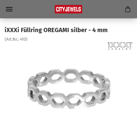
iXXXi Füll­ring ORE­GA­MI sil­ber - 4 mm
(Art.Nr.:
410
)