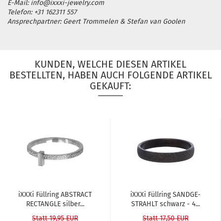
E-Mail: info@ixxxi-jewelry.com
Telefon: +31 162311 557
Ansprechpartner: Geert Trommelen & Stefan van Goolen
KUNDEN, WELCHE DIESEN ARTIKEL
BESTELLTEN, HABEN AUCH FOLGENDE ARTIKEL
GEKAUFT:
iXXXi Füll­ring ABS­TRACT
iXXXi Füll­ring SAND­GE­
RECT­ANG­LE sil­ber...
STRAHLT schwarz - 4...
Statt 19,95 EUR
Statt 17,50 EUR