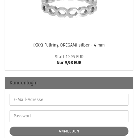
iXXXi Füll­ring ORE­GA­MI sil­ber - 4 mm
Statt 19,95 EUR
Nur 9,98 EUR
Kundenlogin
ANMELDEN