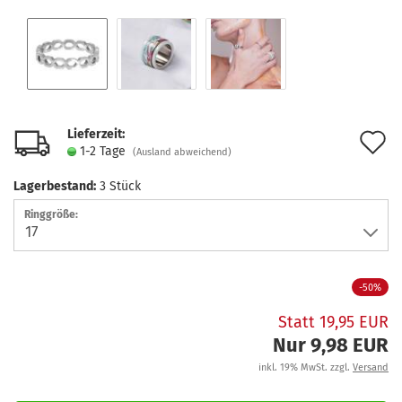
Lieferzeit:
A
1-2 Tage
(Ausland abweichend)
d
Lagerbestand:
3
Stück
M
Ringgröße:
-50%
Statt 19,95 EUR
Nur 9,98 EUR
inkl. 19% MwSt. zzgl.
Versand