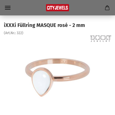
iXXXi Füll­ring MAS­QUE rosé - 2 mm
(Art.Nr.:
322
)