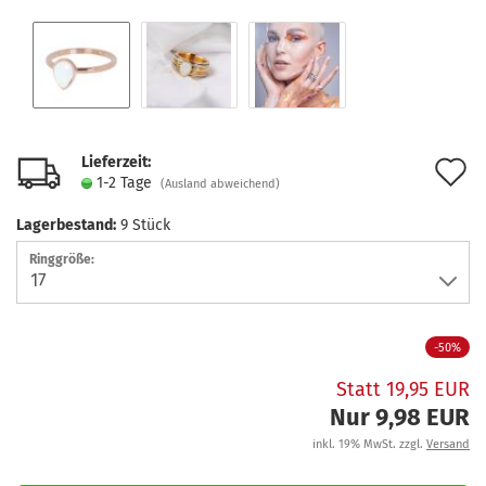
Lieferzeit:
A
1-2 Tage
(Ausland abweichend)
d
Lagerbestand:
9
Stück
M
Ringgröße:
-50%
Statt 19,95 EUR
Nur 9,98 EUR
inkl. 19% MwSt. zzgl.
Versand