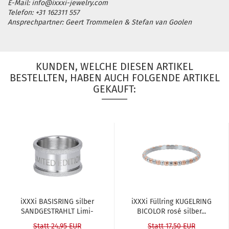
E-Mail: info@ixxxi-jewelry.com
Telefon: +31 162311 557
Ansprechpartner: Geert Trommelen & Stefan van Goolen
KUNDEN, WELCHE DIESEN ARTIKEL
BESTELLTEN, HABEN AUCH FOLGENDE ARTIKEL
GEKAUFT:
iXXXi BA­SIS­RING sil­ber
iXXXi Füll­ring KU­GEL­RING
SAND­GE­STRAHLT Li­mi­
BICO­LOR rosé sil­ber...
ted...
Statt 24,95 EUR
Statt 17,50 EUR