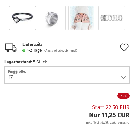
Lieferzeit:
A
1-2 Tage
(Ausland abweichend)
d
Lagerbestand:
5
Stück
M
Ringgröße:
-50%
Statt 22,50 EUR
Nur 11,25 EUR
inkl. 19% MwSt. zzgl.
Versand