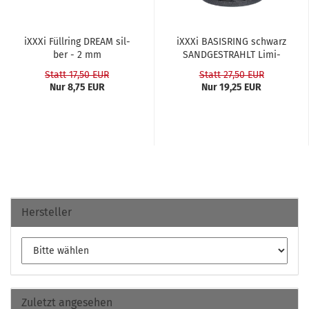
iXXXi Füll­ring DREAM sil­
iXXXi BA­SIS­RING schwarz
ber - 2 mm
SAND­GE­STRAHLT Li­mi­
ted...
Statt 17,50 EUR
Statt 27,50 EUR
Nur 8,75 EUR
Nur 19,25 EUR
Hersteller
Zuletzt angesehen