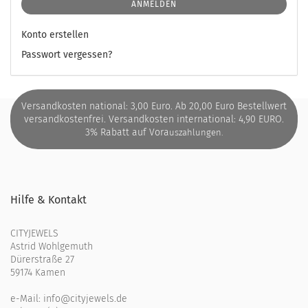
ANMELDEN
Konto erstellen
Passwort vergessen?
Versandkosten national: 3,00 Euro. Ab 20,00 Euro Bestellwert
versandkostenfrei. Versandkosten international: 4,90 EURO.
3% Rabatt auf Vora
uszahlungen.
Hilfe & Kontakt
CITYJEWELS
Astrid Wohlgemuth
Dürerstraße 27
59174 Kamen
e-Mail:
info@cityjewels.de