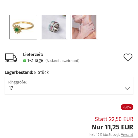
Lieferzeit:
A
1-2 Tage
(Ausland abweichend)
d
Lagerbestand:
8
Stück
M
Ringgröße:
-50%
Statt 22,50 EUR
Nur 11,25 EUR
inkl. 19% MwSt. zzgl.
Versand