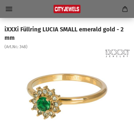
iXXXi Füll­ring LUCIA SMALL eme­rald gold - 2
mm
(Art.Nr.:
348
)