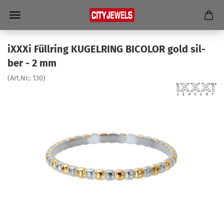
iXXXi Füll­ring KU­GEL­RING BICO­LOR gold sil­
ber - 2 mm
(Art.Nr.:
130
)