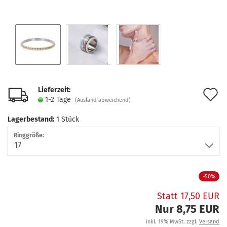
Lieferzeit:
A
1-2 Tage
(Ausland abweichend)
d
Lagerbestand:
1
Stück
M
Ringgröße:
-50%
Statt 17,50 EUR
Nur 8,75 EUR
inkl. 19% MwSt. zzgl.
Versand