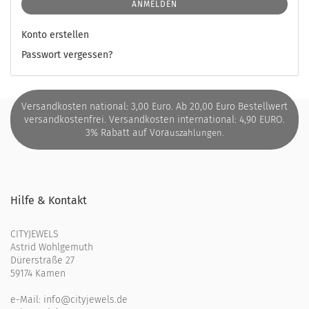
ANMELDEN
Konto erstellen
Passwort vergessen?
Versandkosten national: 3,00 Euro. Ab 20,00 Euro Bestellwert
versandkostenfrei. Versandkosten international: 4,90 EURO.
3% Rabatt auf Vora
uszahlungen.
Hilfe & Kontakt
CITYJEWELS
Astrid Wohlgemuth
Dürerstraße 27
59174 Kamen
e-Mail:
info@cityjewels.de