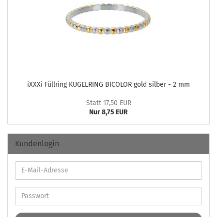
iXXXi Füll­ring KU­GEL­RING BICO­LOR gold sil­ber - 2 mm
Statt 17,50 EUR
Nur 8,75 EUR
Kundenlogin