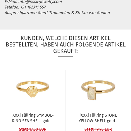
E-Mail: info@ixxxi-jewelry.com
Telefon: +31 162311 557
Ansprechpartner: Geert Trommelen & Stefan van Goolen
KUNDEN, WELCHE DIESEN ARTIKEL
BESTELLTEN, HABEN AUCH FOLGENDE ARTIKEL
GEKAUFT:
iXXXi Füll­ring SYM­BOL­
iXXXi Füll­ring STONE
RING SEA SHELL gold...
YELLOW SHELL gold...
Statt 17,50 EUR
Statt 19,95 EUR