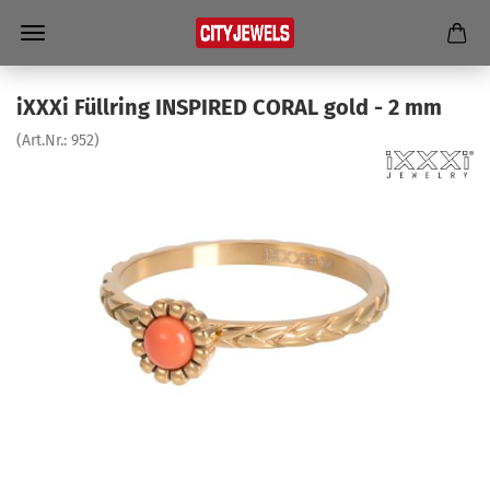
iXXXi Füll­ring IN­SPI­RED CORAL gold - 2 mm
(Art.Nr.:
952
)