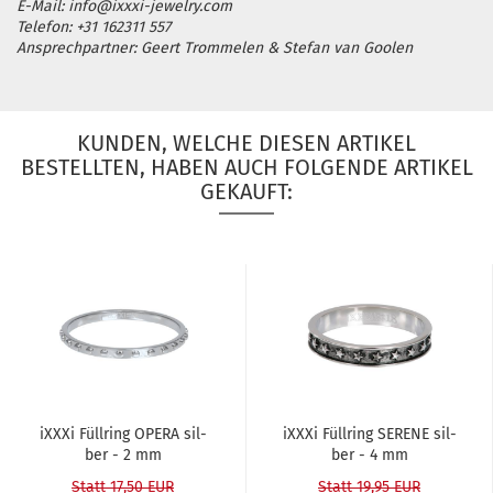
E-Mail: info@ixxxi-jewelry.com
Telefon: +31 162311 557
Ansprechpartner: Geert Trommelen & Stefan van Goolen
KUNDEN, WELCHE DIESEN ARTIKEL
BESTELLTEN, HABEN AUCH FOLGENDE ARTIKEL
GEKAUFT:
iXXXi Füll­ring OPERA sil­
iXXXi Füll­ring SE­RE­NE sil­
ber - 2 mm
ber - 4 mm
Statt 17,50 EUR
Statt 19,95 EUR