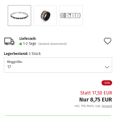
Lieferzeit:
A
1-2 Tage
(Ausland abweichend)
d
Lagerbestand:
3
Stück
M
Ringgröße:
-50%
Statt 17,50 EUR
Nur 8,75 EUR
inkl. 19% MwSt. zzgl.
Versand