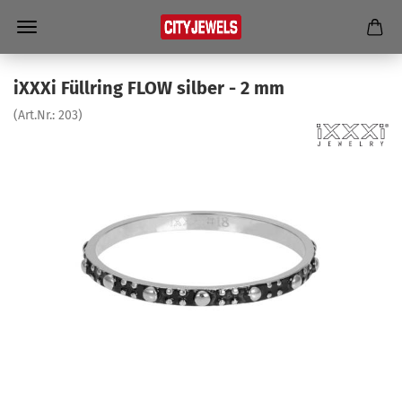
iXXXi Füll­ring FLOW sil­ber - 2 mm
(Art.Nr.:
203
)