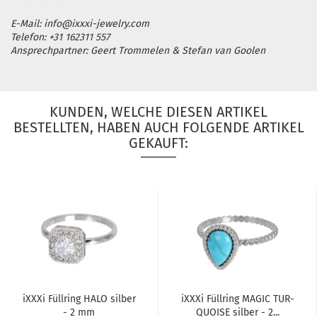
E-Mail: info@ixxxi-jewelry.com
Telefon: +31 162311 557
Ansprechpartner: Geert Trommelen & Stefan van Goolen
KUNDEN, WELCHE DIESEN ARTIKEL
BESTELLTEN, HABEN AUCH FOLGENDE ARTIKEL
GEKAUFT:
iXXXi Füll­ring HALO sil­ber
iXXXi Füll­ring MAGIC TUR­
- 2 mm
QUOI­SE sil­ber - 2...