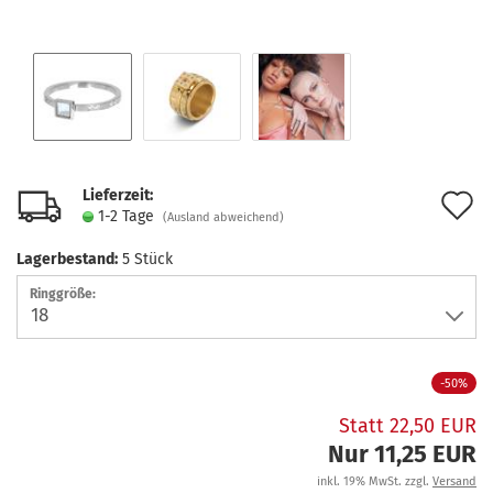
Lieferzeit:
A
1-2 Tage
(Ausland abweichend)
d
Lagerbestand:
5
Stück
M
Ringgröße:
-50%
Statt 22,50 EUR
Nur 11,25 EUR
inkl. 19% MwSt. zzgl.
Versand