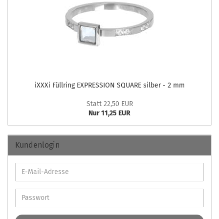
iXXXi Füll­ring EX­PRES­SI­ON SQUA­RE sil­ber - 2 mm
Statt 22,50 EUR
Nur 11,25 EUR
Kundenlogin