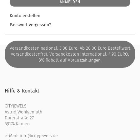
ANMELDEN
Konto erstellen
Passwort vergessen?
Versandkosten national: 3,00 Euro. Ab 20,00 Euro Bestellwert
versandkostenfrei. Versandkosten international: 4,90 EURO.
3% Rabatt auf Vora
uszahlungen.
Hilfe & Kontakt
CITYJEWELS
Astrid Wohlgemuth
Dürerstraße 27
59174 Kamen
e-Mail:
info@cityjewels.de