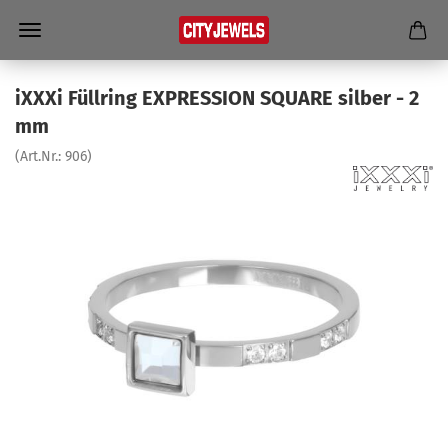
iXXXi Füll­ring EX­PRES­SI­ON SQUA­RE sil­ber - 2
mm
(Art.Nr.:
906
)