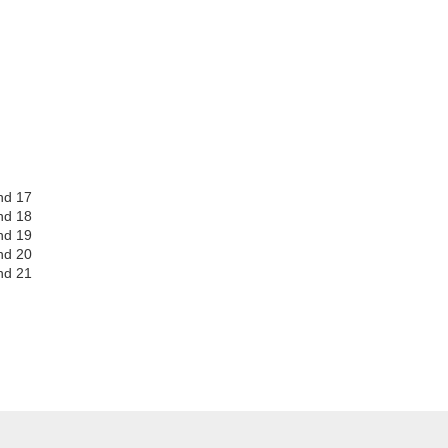
nd 17
nd 18
nd 19
nd 20
nd 21