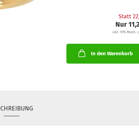
Statt 2
Nur 11,
inkl. 19% MwSt. z
In den Warenkorb
SCHREIBUNG