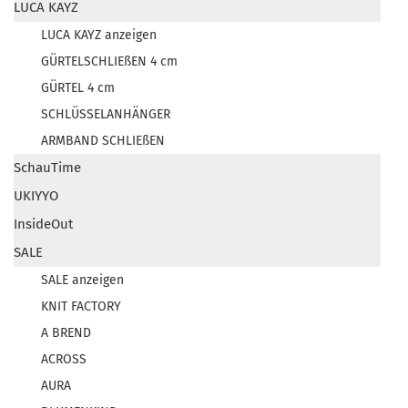
LUCA KAYZ
LUCA KAYZ anzeigen
GÜRTELSCHLIEßEN 4 cm
GÜRTEL 4 cm
SCHLÜSSELANHÄNGER
ARMBAND SCHLIEßEN
SchauTime
UKIYYO
InsideOut
SALE
SALE anzeigen
KNIT FACTORY
A BREND
ACROSS
AURA