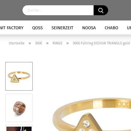
NIT FACTORY
QOSS
SEINERZEIT
NOOSA
CHABO
U
»
»
»
Startseite
iXXXi
RINGE
iXXXi Füllring DESIGN TRIANGLE gold