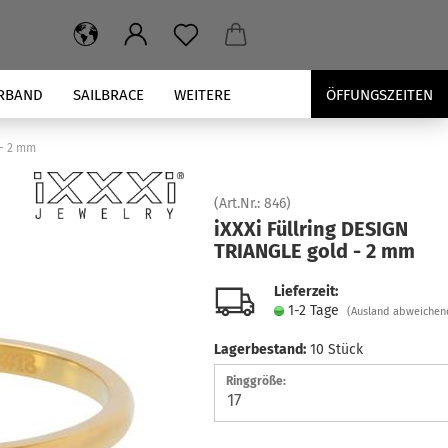
RBAND
SAILBRACE
WEITERE
ÖFFUNGSZEITEN
 - 2 mm
(Art.Nr.:
846
)
iXXXi Füll­ring DE­SIGN
TRI­ANG­LE gold - 2 mm
Lieferzeit:
1-2 Tage
(Ausland abweichen
Lagerbestand:
10
Stück
Ringgröße: