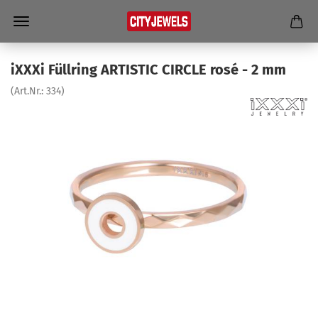
iXXXi Füll­ring AR­TIS­TIC CIR­CLE rosé - 2 mm
(Art.Nr.:
334
)