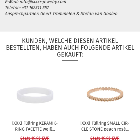
E-Mail: info@ixxxi-jewelry.com
Telefon: +31 162311 557
Ansprechpartner: Geert Trommelen & Stefan van Goolen
KUNDEN, WELCHE DIESEN ARTIKEL
BESTELLTEN, HABEN AUCH FOLGENDE ARTIKEL
GEKAUFT:
iXXXi Füll­ring KE­RA­MIK­
iXXXi Füll­ring SMALL CIR­
RING FA­CET­TE weiß...
CLE STONE peach rosé...
Statt 19,95 EUR
Statt 19,95 EUR