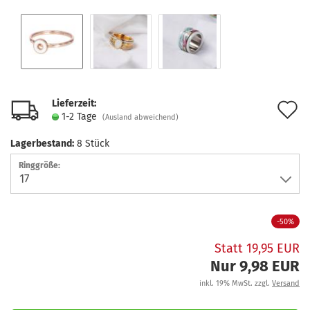
Lieferzeit:
A
1-2 Tage
(Ausland abweichend)
d
Lagerbestand:
8
Stück
M
Ringgröße:
-50%
Statt 19,95 EUR
Nur 9,98 EUR
inkl. 19% MwSt. zzgl.
Versand