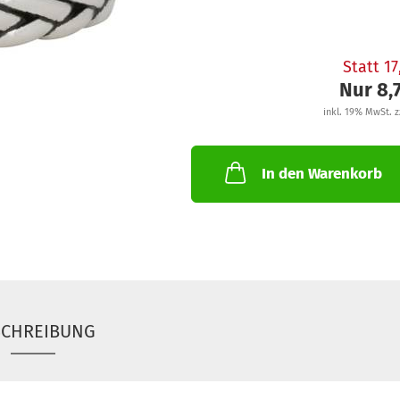
Statt 1
Nur 8,
inkl. 19% MwSt. z
In den Warenkorb
SCHREIBUNG