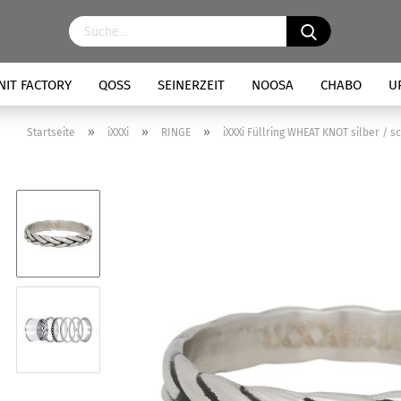
NIT FACTORY
QOSS
SEINERZEIT
NOOSA
CHABO
U
»
»
»
Startseite
iXXXi
RINGE
iXXXi Füllring WHEAT KNOT silber / 