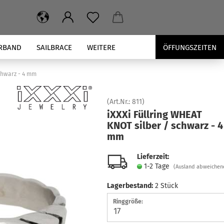
RBAND
SAILBRACE
WEITERE
ÖFFUNGSZEITEN
schwarz - 4 mm
(Art.Nr.:
811
)
iXXXi Füll­ring WHEAT
KNOT sil­ber / schwarz - 4
mm
Lieferzeit:
1-2 Tage
(Ausland abweichen
Lagerbestand:
2
Stück
Ringgröße: