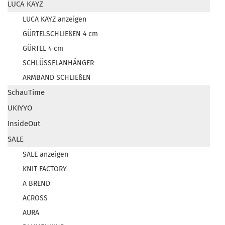
LUCA KAYZ
LUCA KAYZ anzeigen
GÜRTELSCHLIEßEN 4 cm
GÜRTEL 4 cm
SCHLÜSSELANHÄNGER
ARMBAND SCHLIEßEN
SchauTime
UKIYYO
InsideOut
SALE
SALE anzeigen
KNIT FACTORY
A BREND
ACROSS
AURA