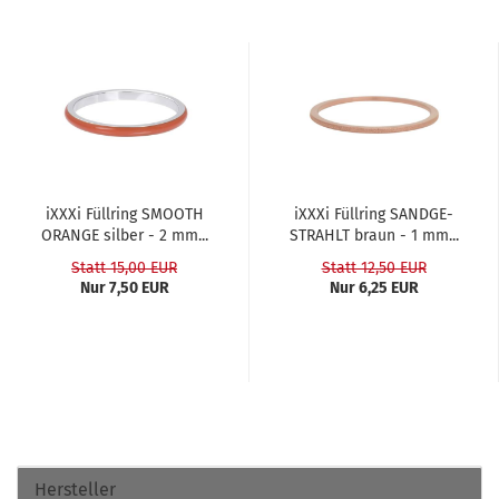
iXXXi Füll­ring SMOOTH
iXXXi Füll­ring SAND­GE­
ORAN­GE sil­ber - 2 mm...
STRAHLT braun - 1 mm...
Statt 15,00 EUR
Statt 12,50 EUR
Nur 7,50 EUR
Nur 6,25 EUR
Hersteller