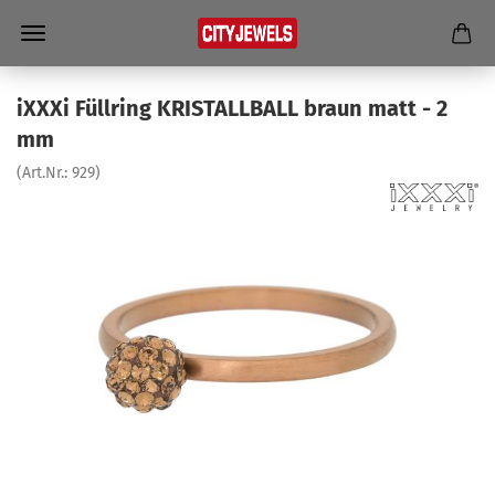
iXXXi Füll­ring KRIS­TALL­BALL braun matt - 2
mm
(Art.Nr.:
929
)