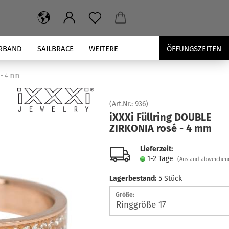
RBAND
SAILBRACE
WEITERE
ÖFFUNGSZEITEN
 - 4 mm
(Art.Nr.:
936
)
iXXXi Füll­ring DOU­BLE
ZIR­KO­NIA rosé - 4 mm
Lieferzeit:
1-2 Tage
(Ausland abweichen
Lagerbestand:
5
Stück
Größe: