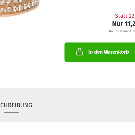
Statt 2
Nur 11,
inkl. 19% MwSt. z
In den Warenkorb
SCHREIBUNG