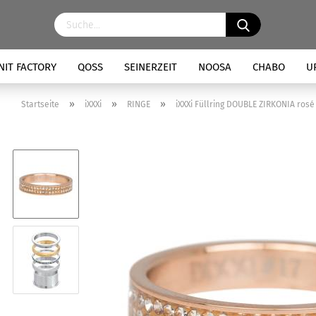
NIT FACTORY
QOSS
SEINERZEIT
NOOSA
CHABO
U
»
»
»
Startseite
iXXXi
RINGE
iXXXi Füllring DOUBLE ZIRKONIA rosé