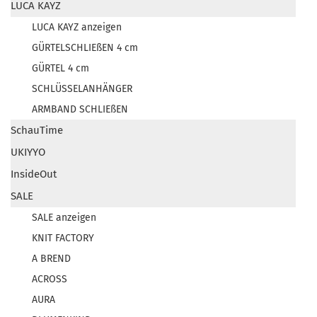
LUCA KAYZ
LUCA KAYZ anzeigen
GÜRTELSCHLIEßEN 4 cm
GÜRTEL 4 cm
SCHLÜSSELANHÄNGER
ARMBAND SCHLIEßEN
SchauTime
UKIYYO
InsideOut
SALE
SALE anzeigen
KNIT FACTORY
A BREND
ACROSS
AURA