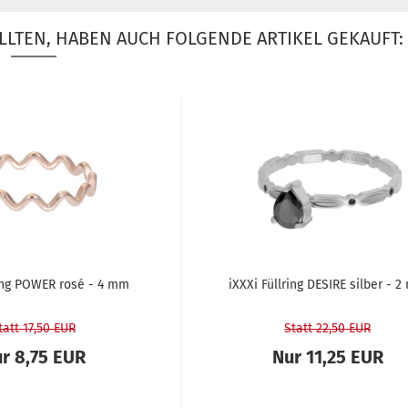
LLTEN, HABEN AUCH FOLGENDE ARTIKEL GEKAUFT:
­ring POWER rosé - 4 mm
iXXXi Füll­ring DE­SI­RE sil­ber - 
tatt 17,50 EUR
Statt 22,50 EUR
r 8,75 EUR
Nur 11,25 EUR