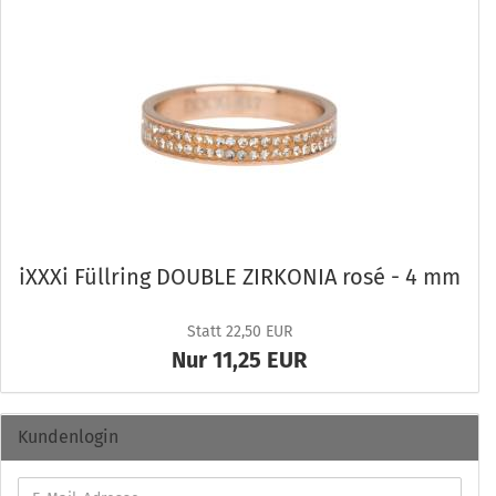
iXXXi Füll­ring DOU­BLE ZIR­KO­NIA rosé - 4 mm
Statt 22,50 EUR
Nur 11,25 EUR
Kundenlogin