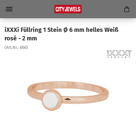
iXXXi Füll­ring 1 Stein Ø 6 mm hel­les Weiß
rosé - 2 mm
(Art.Nr.:
866
)