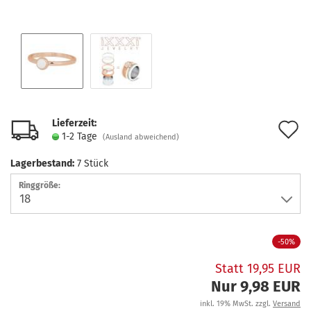
Lieferzeit:
A
1-2 Tage
(Ausland abweichend)
d
Lagerbestand:
7
Stück
M
Ringgröße:
-50%
Statt 19,95 EUR
Nur 9,98 EUR
inkl. 19% MwSt. zzgl.
Versand