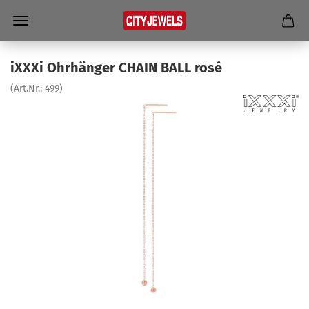
iXXXi Ohr­hän­ger CHAIN BALL rosé
(Art.Nr.:
499
)