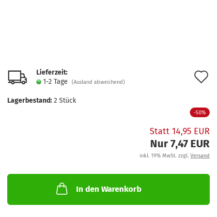
Lieferzeit:
A
1-2 Tage
(Ausland abweichend)
d
Lagerbestand:
2
Stück
M
-50%
Statt 14,95 EUR
Nur 7,47 EUR
inkl. 19% MwSt. zzgl.
Versand
In den Warenkorb