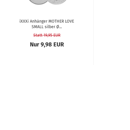
iXXXi An­hän­ger MO­THER LOVE
SMALL sil­ber Ø...
Statt 19,95 EUR
Nur 9,98 EUR