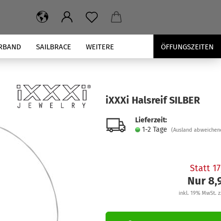
RBAND
SAILBRACE
WEITERE
ÖFFUNGSZEITEN
iXXXi Hals­reif SIL­BER
Lieferzeit:
1-2 Tage
(Ausland abweichen
Statt 1
Nur 8,
inkl. 19% MwSt. z