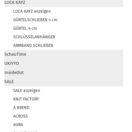
LUCA KAYZ
LUCA KAYZ anzeigen
GÜRTELSCHLIEßEN 4 cm
GÜRTEL 4 cm
SCHLÜSSELANHÄNGER
ARMBAND SCHLIEßEN
SchauTime
UKIYYO
InsideOut
SALE
SALE anzeigen
KNIT FACTORY
A BREND
ACROSS
AURA