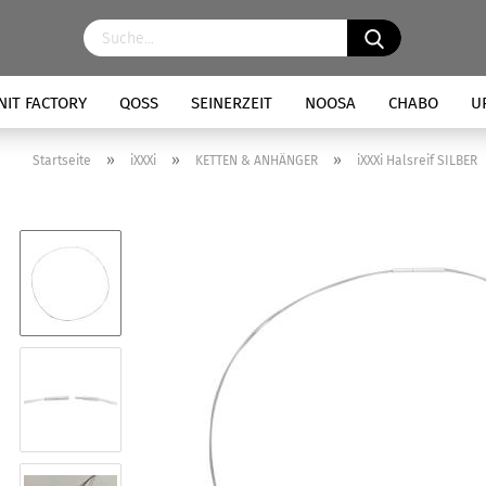
NIT FACTORY
QOSS
SEINERZEIT
NOOSA
CHABO
U
»
»
»
Startseite
iXXXi
KETTEN & ANHÄNGER
iXXXi Halsreif SILBER