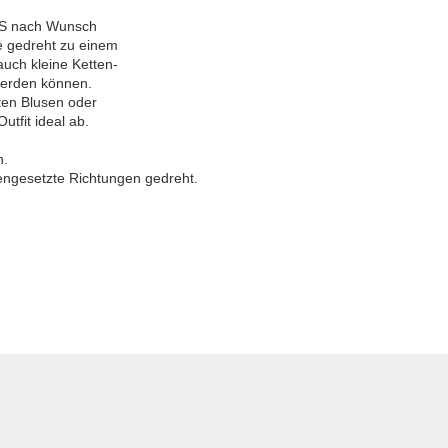
ELS nach Wunsch
ie gedreht zu einem
auch kleine Ketten-
werden können.
hten Blusen oder
utfit ideal ab.
n.
engesetzte Richtungen gedreht.