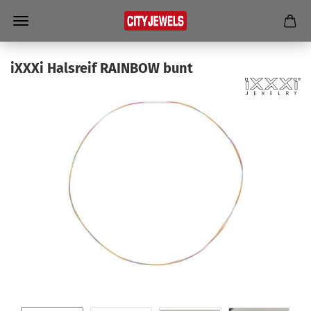
iXXXi Hals­reif RAIN­BOW bunt