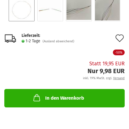
Lieferzeit:
A
1-2 Tage
(Ausland abweichend)
d
-50%
M
Statt 19,95 EUR
Nur 9,98 EUR
inkl. 19% MwSt. zzgl.
Versand
In den Warenkorb