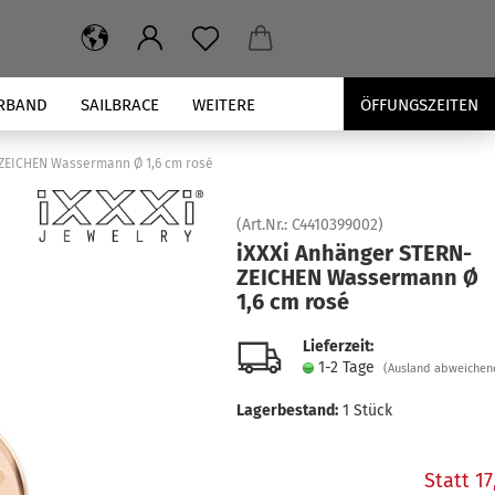
RBAND
SAILBRACE
WEITERE
ÖFFUNGSZEITEN
NZEICHEN Wassermann Ø 1,6 cm rosé
(Art.Nr.:
C4410399002
)
iXXXi An­hän­ger STERN­
ZEI­CHEN Was­ser­mann Ø
1,6 cm rosé
Lieferzeit:
1-2 Tage
(Ausland abweichen
Lagerbestand:
1
Stück
Statt 1