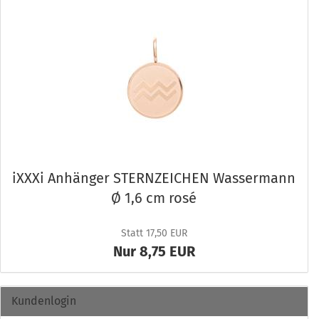
iXXXi An­hän­ger STERN­ZEI­CHEN Was­ser­mann
Ø 1,6 cm rosé
Statt 17,50 EUR
Nur 8,75 EUR
Kundenlogin