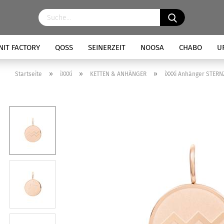
NIT FACTORY
QOSS
SEINERZEIT
NOOSA
CHABO
U
»
»
»
Startseite
iXXXi
KETTEN & ANHÄNGER
iXXXi Anhänger STER