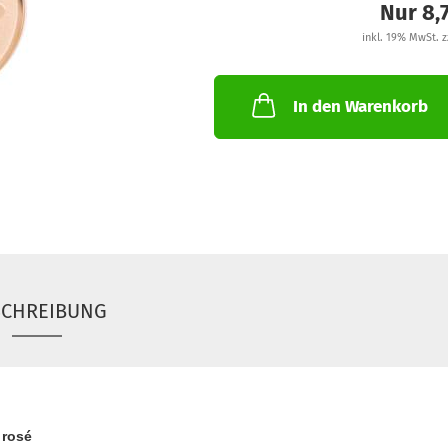
Nur 8,
inkl. 19% MwSt. z
In den Warenkorb
SCHREIBUNG
 rosé