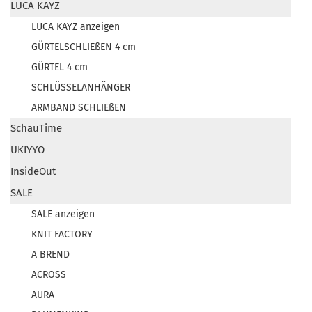
LUCA KAYZ
LUCA KAYZ anzeigen
GÜRTELSCHLIEßEN 4 cm
GÜRTEL 4 cm
SCHLÜSSELANHÄNGER
ARMBAND SCHLIEßEN
SchauTime
UKIYYO
InsideOut
SALE
SALE anzeigen
KNIT FACTORY
A BREND
ACROSS
AURA