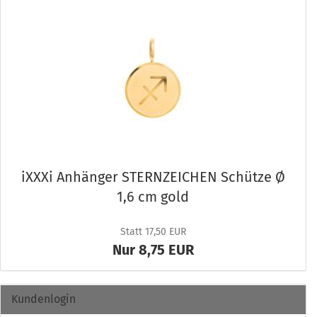
iXXXi An­hän­ger STERN­ZEI­CHEN Schüt­ze Ø
1,6 cm gold
Statt 17,50 EUR
Nur 8,75 EUR
Kundenlogin