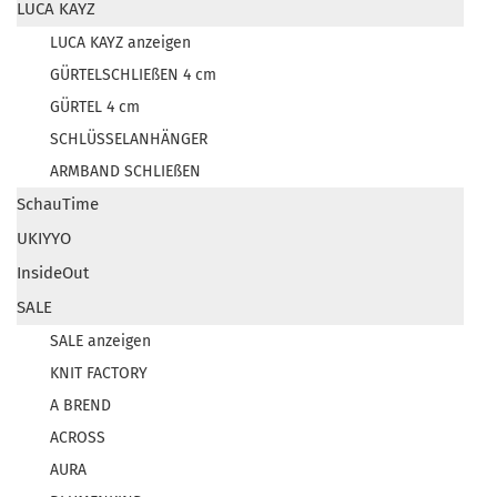
LUCA KAYZ
LUCA KAYZ anzeigen
GÜRTELSCHLIEßEN 4 cm
GÜRTEL 4 cm
SCHLÜSSELANHÄNGER
ARMBAND SCHLIEßEN
SchauTime
UKIYYO
InsideOut
SALE
SALE anzeigen
KNIT FACTORY
A BREND
ACROSS
AURA