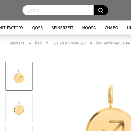
NIT FACTORY
QOSS
SEINERZEIT
NOOSA
CHABO
U
»
»
»
Startseite
iXXXi
KETTEN & ANHÄNGER
iXXXi Anhänger STERN