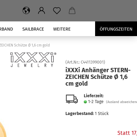
RBAND
SAILBRACE
WEITERE
ÖFFUNGSZEITEN
ZEICHEN Schütze Ø 1,6 cm gold
(Art.Nr.:
C4411399001
)
iXXXi An­hän­ger STERN­
ZEI­CHEN Schüt­ze Ø 1,6
cm gold
Lieferzeit:
1-2 Tage
(Ausland abweichen
Lagerbestand:
1
Stück
Statt 1