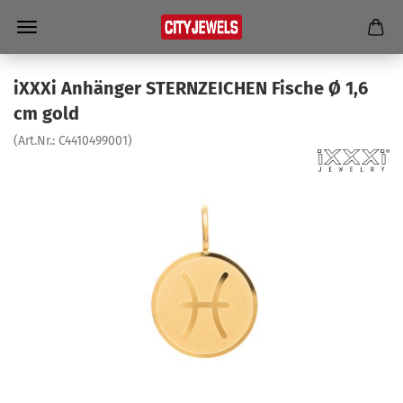
iXXXi An­hän­ger STERN­ZEI­CHEN Fi­sche Ø 1,6
cm gold
(Art.Nr.:
C4410499001
)