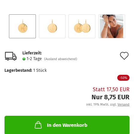
Lieferzeit:
A
1-2 Tage
(Ausland abweichend)
d
Lagerbestand:
1
Stück
M
-50%
Statt 17,50 EUR
Nur 8,75 EUR
inkl. 19% MwSt. zzgl.
Versand
In den Warenkorb