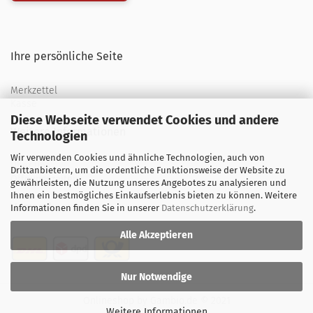
Ihre persönliche Seite
Merkzettel
Kasse
Diese Webseite verwendet Cookies und andere
Weitere Informationen
Technologien
Wir verwenden Cookies und ähnliche Technologien, auch von
Über uns
Drittanbietern, um die ordentliche Funktionsweise der Website zu
Öffnungszeiten
gewährleisten, die Nutzung unseres Angebotes zu analysieren und
Ihnen ein bestmögliches Einkaufserlebnis bieten zu können. Weitere
Versand
Informationen finden Sie in unserer
Datenschutzerklärung
.
Alle Akzeptieren
Nur Notwendige
Onlineshop
by Gambio.de © 2021
Weitere Informationen