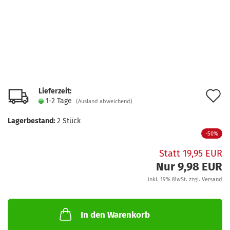
Lieferzeit:
A
1-2 Tage
(Ausland abweichend)
d
Lagerbestand:
2
Stück
M
-50%
Statt 19,95 EUR
Nur 9,98 EUR
inkl. 19% MwSt. zzgl.
Versand
In den Warenkorb