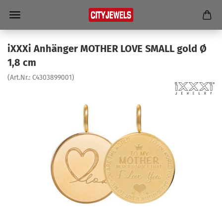
iXXXi An­hän­ger MO­THER LOVE SMALL gold Ø
1,8 cm
(Art.Nr.:
C4303899001
)