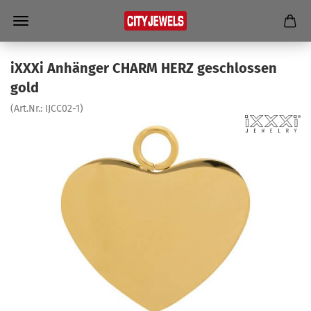
iXXXi An­hän­ger CHARM HERZ ge­schlos­sen
gold
(Art.Nr.:
IJCC02-​1
)