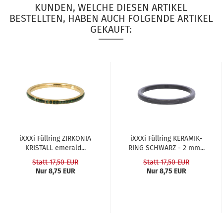
KUNDEN, WELCHE DIESEN ARTIKEL
BESTELLTEN, HABEN AUCH FOLGENDE ARTIKEL
GEKAUFT:
iXXXi Füll­ring ZIR­KO­NIA
iXXXi Füll­ring KE­RA­MIK­
KRIS­TALL eme­rald...
RING SCHWARZ - 2 mm...
Statt 17,50 EUR
Statt 17,50 EUR
Nur 8,75 EUR
Nur 8,75 EUR