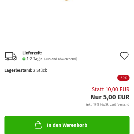
Lieferzeit:
A
1-2 Tage
(Ausland abweichend)
d
Lagerbestand:
2
Stück
M
-50%
Statt 10,00 EUR
Nur 5,00 EUR
inkl. 19% MwSt. zzgl.
Versand
In den Warenkorb