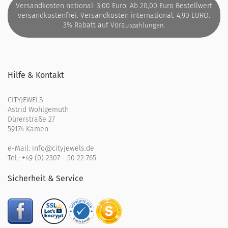
Versandkosten national: 3,00 Euro. Ab 20,00 Euro Bestellwert
versandkostenfrei. Versandkosten international: 4,90 EURO.
3% Rabatt auf Vora
uszahlungen.
Hilfe & Kontakt
CITYJEWELS
Astrid Wohlgemuth
Dürerstraße 27
59174 Kamen
e-Mail:
info@cityjewels.de
Tel.:
+49 (0) 2307 - 50 22 765
Sicherheit & Service