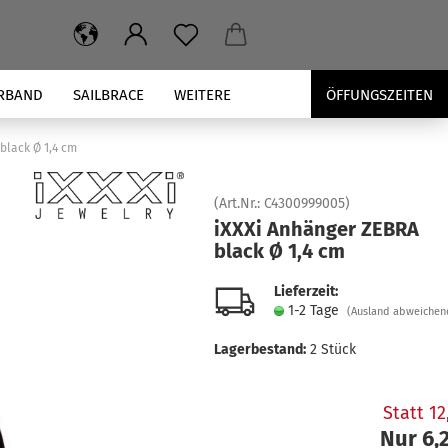
RBAND
SAILBRACE
WEITERE
ÖFFUNGSZEITEN
black Ø 1,4 cm
(Art.Nr.:
C4300999005
)
iXXXi An­hän­ger ZEBRA
black Ø 1,4 cm
Lieferzeit:
1-2 Tage
(Ausland abweichen
Lagerbestand:
2
Stück
Statt 1
Nur 6,