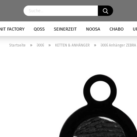
NIT FACTORY
QOSS
SEINERZEIT
NOOSA
CHABO
U
»
»
»
Startseite
iXXXi
KETTEN & ANHÄNGER
iXXXi Anhänger ZEBRA 