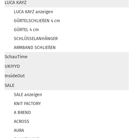
LUCA KAYZ
LUCA KAYZ anzeigen
GÜRTELSCHLIEßEN 4 cm
GÜRTEL 4 cm
SCHLÜSSELANHÄNGER
ARMBAND SCHLIEßEN
SchauTime
UKIYYO
InsideOut
SALE
SALE anzeigen
KNIT FACTORY
A BREND
ACROSS
AURA