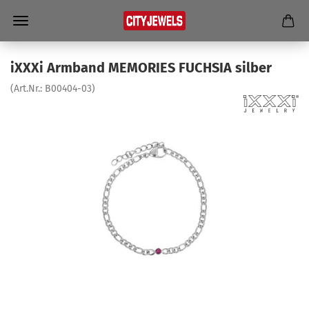
iXXXi Arm­band ME­MO­RIES FUCH­SIA sil­ber
(Art.Nr.:
B00404-​03
)