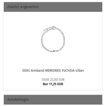
Zuletzt angesehen
iXXXi Arm­band ME­MO­RIES FUCH­SIA sil­ber
Statt 22,50 EUR
Nur 11,25 EUR
Kundenlogin