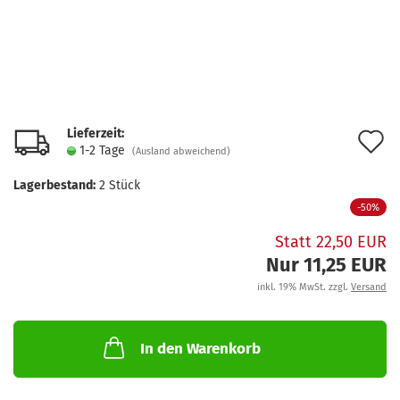
Lieferzeit:
A
1-2 Tage
(Ausland abweichend)
d
Lagerbestand:
2
Stück
M
-50%
Statt 22,50 EUR
Nur 11,25 EUR
inkl. 19% MwSt. zzgl.
Versand
In den Warenkorb