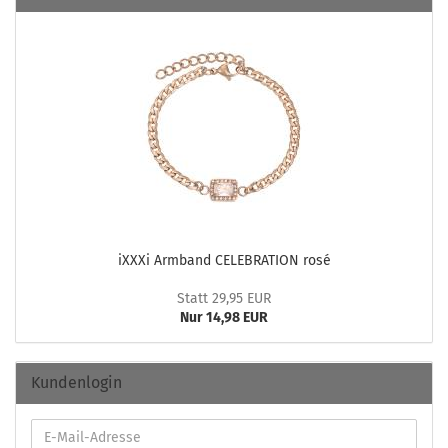
iXXXi Arm­band CE­LE­BRA­TI­ON rosé
Statt 29,95 EUR
Nur 14,98 EUR
Kundenlogin