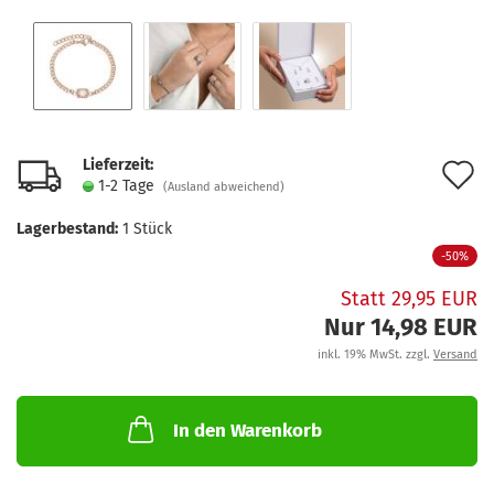
Lieferzeit:
A
1-2 Tage
(Ausland abweichend)
d
Lagerbestand:
1
Stück
M
-50%
Statt 29,95 EUR
Nur 14,98 EUR
inkl. 19% MwSt. zzgl.
Versand
In den Warenkorb