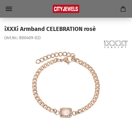
iXXXi Arm­band CE­LE­BRA­TI­ON rosé
(Art.Nr.:
B00409-​02
)