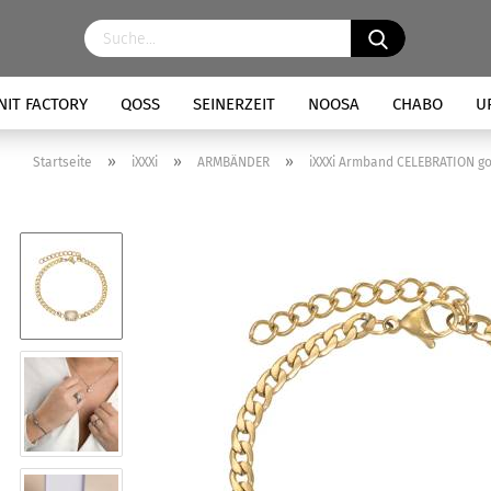
NIT FACTORY
QOSS
SEINERZEIT
NOOSA
CHABO
U
»
»
»
Startseite
iXXXi
ARMBÄNDER
iXXXi Armband CELEBRATION g