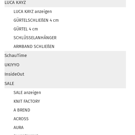
LUCA KAYZ
LUCA KAYZ anzeigen
GÜRTELSCHLIEßEN 4 cm
GÜRTEL 4 cm
SCHLÜSSELANHÄNGER
ARMBAND SCHLIEßEN
SchauTime
UKIYYO
InsideOut
SALE
SALE anzeigen
KNIT FACTORY
A BREND
ACROSS
AURA