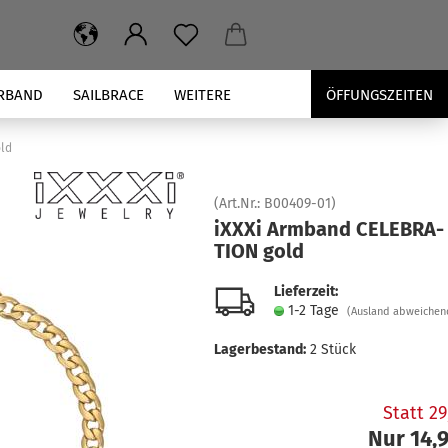
RBAND
SAILBRACE
WEITERE
ÖFFUNGSZEITEN
old
(Art.Nr.:
B00409-01
)
iXXXi Arm­band CE­LE­BRA­
TI­ON gold
Lieferzeit:
1-2 Tage
(Ausland abweichen
Lagerbestand:
2
Stück
Statt 2
Nur 14,