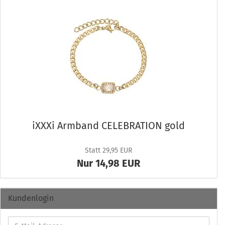
iXXXi Arm­band CE­LE­BRA­TI­ON gold
Statt 29,95 EUR
Nur 14,98 EUR
Kundenlogin