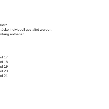
tücke.
ke individuell gestaltet werden.
mfang enthalten.
nd 17
nd 18
nd 19
nd 20
nd 21