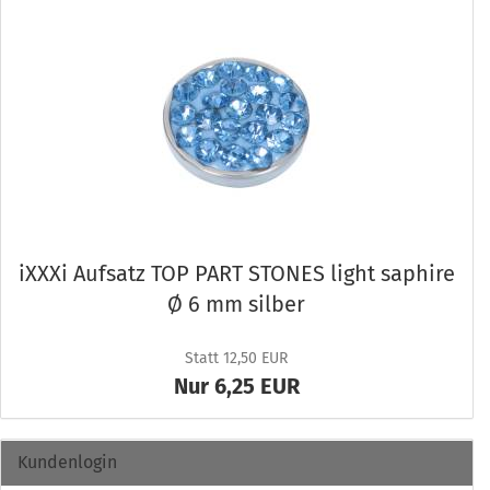
iXXXi Auf­satz TOP PART STONES light sa­phi­re
Ø 6 mm sil­ber
Statt 12,50 EUR
Nur 6,25 EUR
Kundenlogin