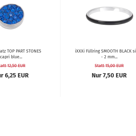
­satz TOP PART STONES
iXXXi Füll­ring SMOOTH BLACK sil
capri blue...
- 2 mm...
tatt 12,50 EUR
Statt 15,00 EUR
r 6,25 EUR
Nur 7,50 EUR