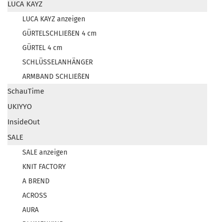
LUCA KAYZ
LUCA KAYZ anzeigen
GÜRTELSCHLIEßEN 4 cm
GÜRTEL 4 cm
SCHLÜSSELANHÄNGER
ARMBAND SCHLIEßEN
SchauTime
UKIYYO
InsideOut
SALE
SALE anzeigen
KNIT FACTORY
A BREND
ACROSS
AURA