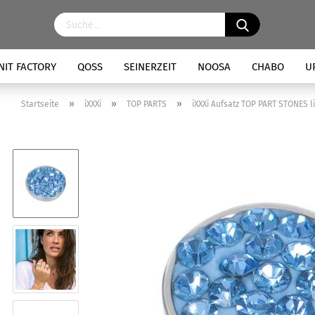
NIT FACTORY
QOSS
SEINERZEIT
NOOSA
CHABO
U
»
»
»
Startseite
iXXXi
TOP PARTS
iXXXi Aufsatz TOP PART STONES l