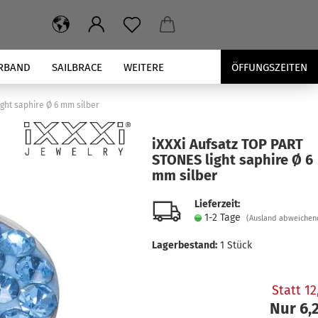
RBAND
SAILBRACE
WEITERE
ÖFFUNGSZEITEN
ight saphire Ø 6 mm silber
iXXXi Auf­satz TOP PART
STONES light sa­phi­re Ø 6
mm sil­ber
Lieferzeit:
1-2 Tage
(Ausland abweichen
Lagerbestand:
1
Stück
Statt 1
Nur 6,