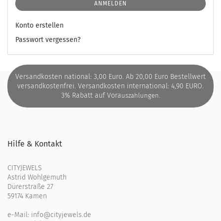
ANMELDEN
Konto erstellen
Passwort vergessen?
Versandkosten national: 3,00 Euro. Ab 20,00 Euro Bestellwert
versandkostenfrei. Versandkosten international: 4,90 EURO.
3% Rabatt auf Vora
uszahlungen.
Hilfe & Kontakt
CITYJEWELS
Astrid Wohlgemuth
Dürerstraße 27
59174 Kamen
e-Mail:
info@cityjewels.de