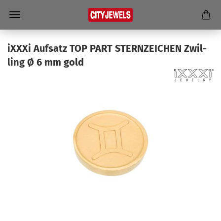
iXXXi Auf­satz TOP PART STERN­ZEI­CHEN Zwil­
ling Ø 6 mm gold