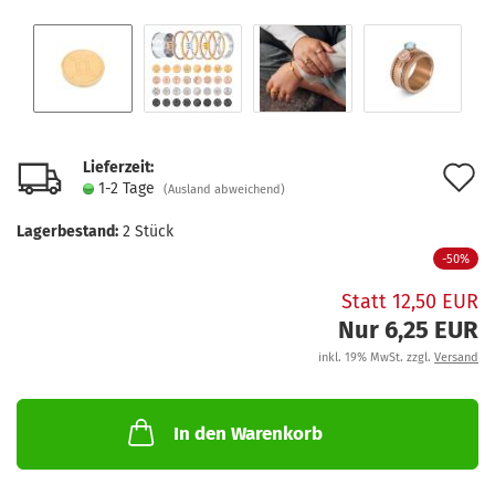
Lieferzeit:
A
1-2 Tage
(Ausland abweichend)
d
Lagerbestand:
2
Stück
M
-50%
Statt 12,50 EUR
Nur 6,25 EUR
inkl. 19% MwSt. zzgl.
Versand
In den Warenkorb