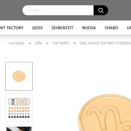
NIT FACTORY
QOSS
SEINERZEIT
NOOSA
CHABO
U
»
»
»
Startseite
iXXXi
TOP PARTS
iXXXi Aufsatz TOP PART STERNZE