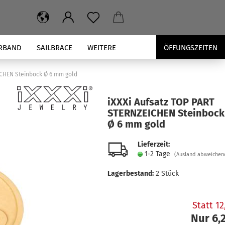
RBAND
SAILBRACE
WEITERE
ÖFFUNGSZEITEN
ICHEN Steinbock Ø 6 mm gold
iXXXi Auf­satz TOP PART
STERN­ZEI­CHEN Stein­bock
Ø 6 mm gold
Lieferzeit:
1-2 Tage
(Ausland abweichen
Lagerbestand:
2
Stück
Statt 1
Nur 6,