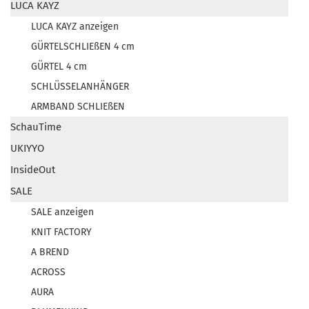
LUCA KAYZ
LUCA KAYZ anzeigen
GÜRTELSCHLIEßEN 4 cm
GÜRTEL 4 cm
SCHLÜSSELANHÄNGER
ARMBAND SCHLIEßEN
SchauTime
UKIYYO
InsideOut
SALE
SALE anzeigen
KNIT FACTORY
A BREND
ACROSS
AURA