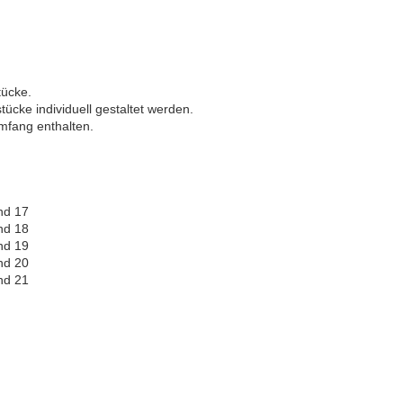
tücke.
ke individuell gestaltet werden.
mfang enthalten.
nd 17
nd 18
nd 19
nd 20
nd 21