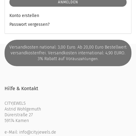
ANMELDEN
Konto erstellen
Passwort vergessen?
Versandkosten national: 3,00 Euro. Ab 20,00 Euro Bestellwert
versandkostenfrei. Versandkosten international: 4,90 EURO.
3% Rabatt auf Vora
uszahlungen.
Hilfe & Kontakt
CITYJEWELS
Astrid Wohlgemuth
Dürerstraße 27
59174 Kamen
e-Mail:
info@cityjewels.de