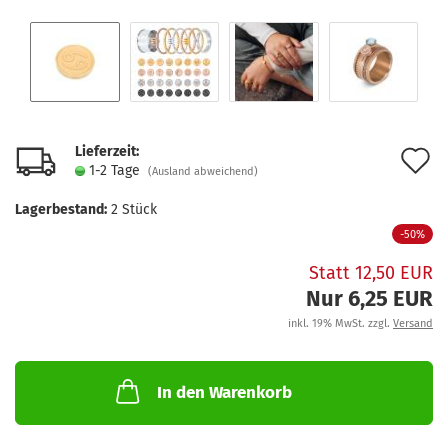
Lieferzeit:
A
1-2 Tage
(Ausland abweichend)
d
Lagerbestand:
2
Stück
M
-50%
Statt 12,50 EUR
Nur 6,25 EUR
inkl. 19% MwSt. zzgl.
Versand
In den Warenkorb