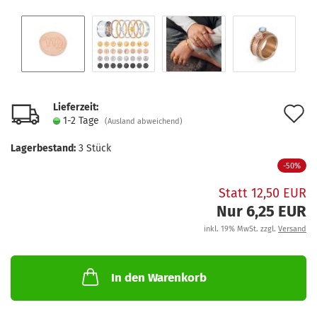
Lieferzeit:
A
1-2 Tage
(Ausland abweichend)
d
Lagerbestand:
3
Stück
M
-50%
Statt 12,50 EUR
Nur 6,25 EUR
inkl. 19% MwSt. zzgl.
Versand
In den Warenkorb