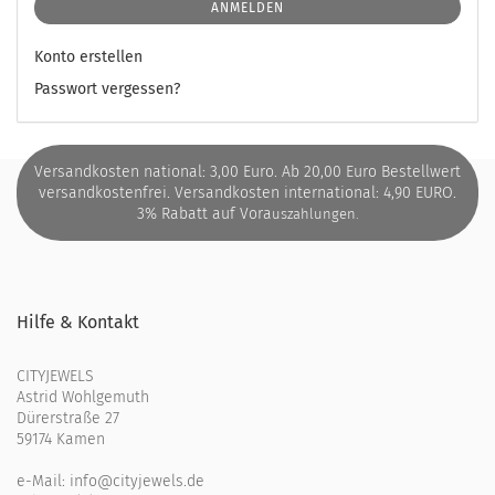
ANMELDEN
Konto erstellen
Passwort vergessen?
Versandkosten national: 3,00 Euro. Ab 20,00 Euro Bestellwert
versandkostenfrei. Versandkosten international: 4,90 EURO.
3% Rabatt auf Vora
uszahlungen.
Hilfe & Kontakt
CITYJEWELS
Astrid Wohlgemuth
Dürerstraße 27
59174 Kamen
e-Mail:
info@cityjewels.de