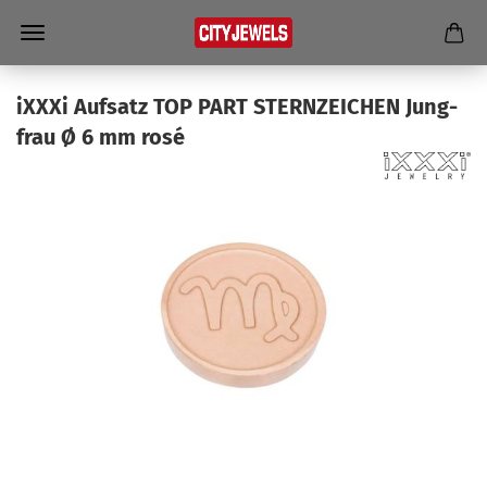
iXXXi Auf­satz TOP PART STERN­ZEI­CHEN Jung­
frau Ø 6 mm rosé