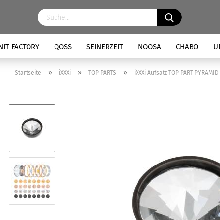
NIT FACTORY
QOSS
SEINERZEIT
NOOSA
CHABO
U
»
»
»
Startseite
iXXXi
TOP PARTS
iXXXi Aufsatz TOP PART PYRAMID