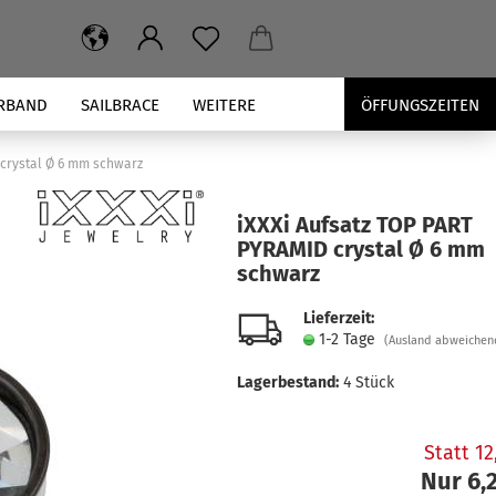
RBAND
SAILBRACE
WEITERE
ÖFFUNGSZEITEN
 crystal Ø 6 mm schwarz
iXXXi Auf­satz TOP PART
PY­RAMID crys­tal Ø 6 mm
schwarz
Lieferzeit:
1-2 Tage
(Ausland abweichen
Lagerbestand:
4
Stück
Statt 1
Nur 6,