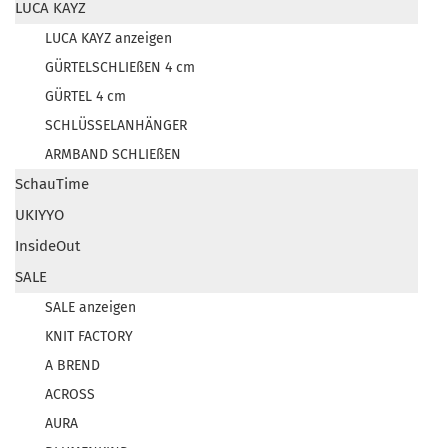
LUCA KAYZ
LUCA KAYZ anzeigen
GÜRTELSCHLIEßEN 4 cm
GÜRTEL 4 cm
SCHLÜSSELANHÄNGER
ARMBAND SCHLIEßEN
SchauTime
UKIYYO
InsideOut
SALE
SALE anzeigen
KNIT FACTORY
A BREND
ACROSS
AURA