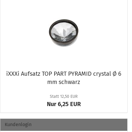
iXXXi Auf­satz TOP PART PY­RAMID crys­tal Ø 6
mm schwarz
Statt 12,50 EUR
Nur 6,25 EUR
Kundenlogin