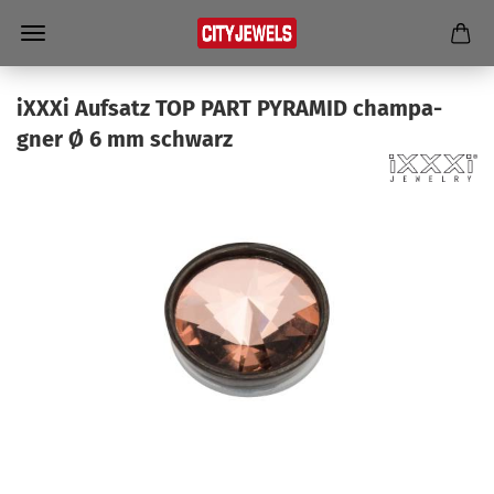
iXXXi Auf­satz TOP PART PY­RAMID cham­pa­
gner Ø 6 mm schwarz