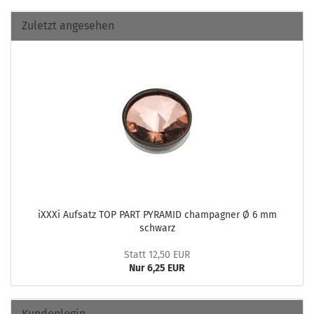
Zuletzt angesehen
iXXXi Auf­satz TOP PART PY­RAMID cham­pa­gner Ø 6 mm
schwarz
Statt 12,50 EUR
Nur 6,25 EUR
Kundenlogin