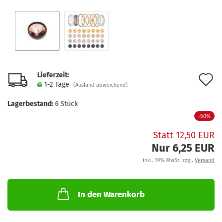
Lieferzeit:
A
1-2 Tage
(Ausland abweichend)
d
Lagerbestand:
6
Stück
M
-50%
Statt 12,50 EUR
Nur 6,25 EUR
inkl. 19% MwSt. zzgl.
Versand
In den Warenkorb