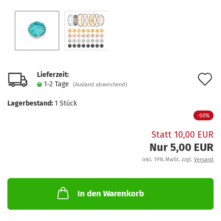
Lieferzeit:
A
1-2 Tage
(Ausland abweichend)
d
Lagerbestand:
1
Stück
M
-50%
Statt 10,00 EUR
Nur 5,00 EUR
inkl. 19% MwSt. zzgl.
Versand
In den Warenkorb