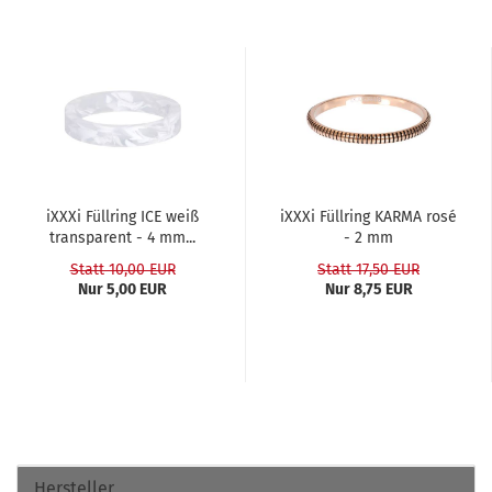
iXXXi Füll­ring ICE weiß
iXXXi Füll­ring KARMA rosé
trans­pa­rent - 4 mm...
- 2 mm
Statt 10,00 EUR
Statt 17,50 EUR
Nur 5,00 EUR
Nur 8,75 EUR
Hersteller