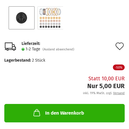
Lieferzeit:
A
1-2 Tage
(Ausland abweichend)
d
Lagerbestand:
2
Stück
M
-50%
Statt 10,00 EUR
Nur 5,00 EUR
inkl. 19% MwSt. zzgl.
Versand
In den Warenkorb