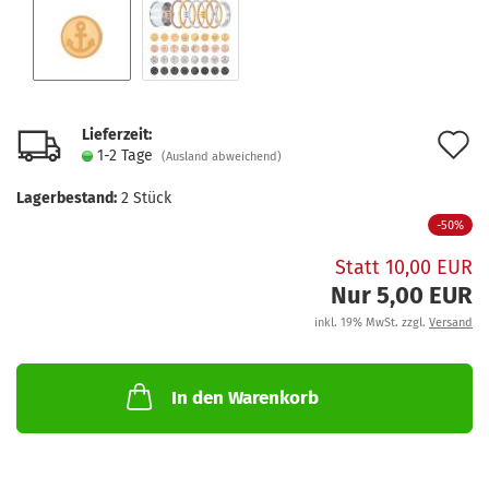
Lieferzeit:
A
1-2 Tage
(Ausland abweichend)
d
Lagerbestand:
2
Stück
M
-50%
Statt 10,00 EUR
Nur 5,00 EUR
inkl. 19% MwSt. zzgl.
Versand
In den Warenkorb