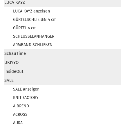
LUCA KAYZ
LUCA KAYZ anzeigen
GÜRTELSCHLIEßEN 4 cm
GÜRTEL 4 cm
SCHLÜSSELANHÄNGER
ARMBAND SCHLIEßEN
SchauTime
UKIYYO
InsideOut
SALE
SALE anzeigen
KNIT FACTORY
A BREND
ACROSS
AURA