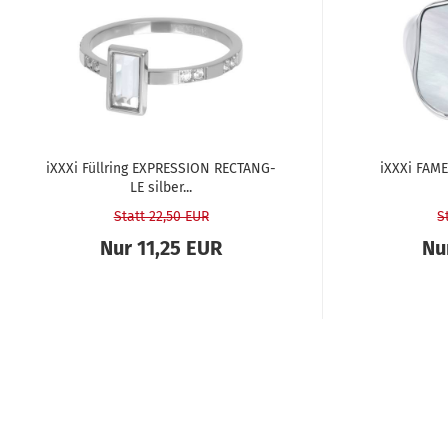
iXXXi Füll­ring EX­PRES­SI­ON RECT­ANG­
iXXXi FAME
LE sil­ber...
Statt 22,50 EUR
S
Nur 11,25 EUR
Nu