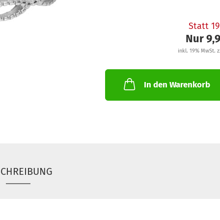
Statt 1
Nur 9,
inkl. 19% MwSt. z
In den Warenkorb
SCHREIBUNG