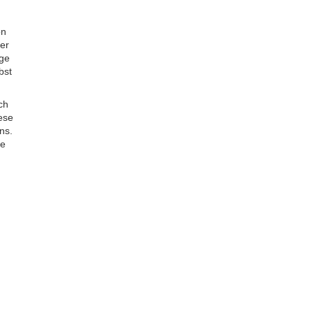
on
ber
nge
bst
ch
iese
ns.
ge