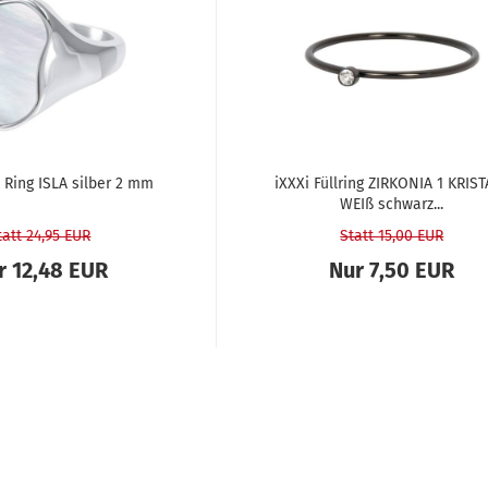
 Ring ISLA sil­ber 2 mm
iXXXi Füll­ring ZIR­KO­NIA 1 KRIS­
WEIß schwarz...
tatt 24,95 EUR
Statt 15,00 EUR
r 12,48 EUR
Nur 7,50 EUR