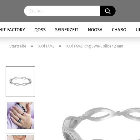
NIT FACTORY
QOSS
SEINERZEIT
NOOSA
CHABO
U
»
»
Startseite
iXXXi FAME
iXXXi FAME Ring SWIRL silber 2 mm