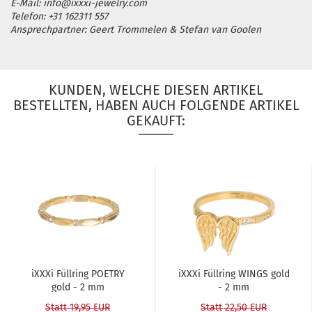
E-Mail: info@ixxxi-jewelry.com
Telefon: +31 162311 557
Ansprechpartner: Geert Trommelen & Stefan van Goolen
KUNDEN, WELCHE DIESEN ARTIKEL
BESTELLTEN, HABEN AUCH FOLGENDE ARTIKEL
GEKAUFT:
iXXXi Füll­ring POE­TRY
iXXXi Füll­ring WINGS gold
gold - 2 mm
- 2 mm
Statt 19,95 EUR
Statt 22,50 EUR