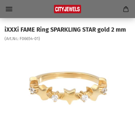
iXXXi FAME Ring SPAR­K­LING STAR gold 2 mm
(Art.Nr.:
F06654-​01
)