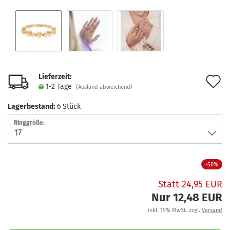
Lieferzeit:
A
1-2 Tage
(Ausland abweichend)
d
Lagerbestand:
6
Stück
M
Ringgröße:
-50%
Statt 24,95 EUR
Nur 12,48 EUR
inkl. 19% MwSt. zzgl.
Versand