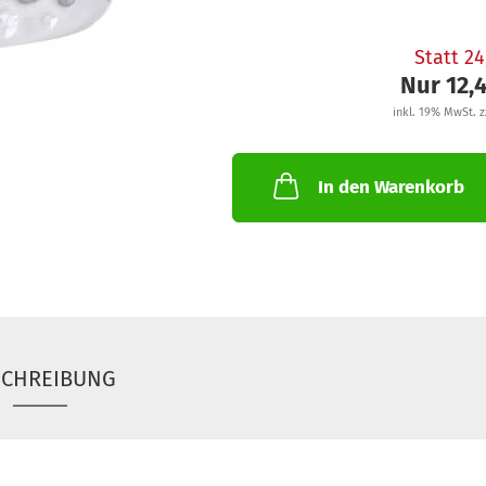
Statt 2
Nur 12,
inkl. 19% MwSt. z
In den Warenkorb
SCHREIBUNG