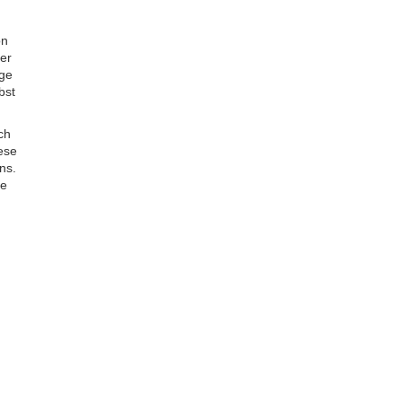
on
ber
nge
bst
ch
iese
ns.
ge