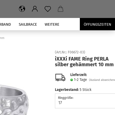
RBAND
SAILBRACE
WEITERE
ÖFFUNGSZEITEN
 mm
(Art.Nr.:
F06672-03
)
iXXXi FAME Ring PERLA
sil­ber ge­häm­mert 10 mm
Lieferzeit:
1-2 Tage
(Ausland abweichen
Lagerbestand:
5
Stück
Ringgröße: