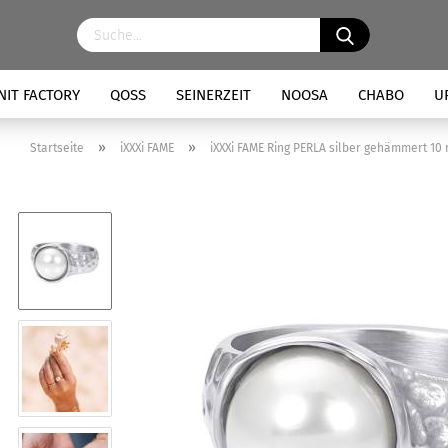
NIT FACTORY
QOSS
SEINERZEIT
NOOSA
CHABO
U
»
»
Startseite
iXXXi FAME
iXXXi FAME Ring PERLA silber gehämmert 10