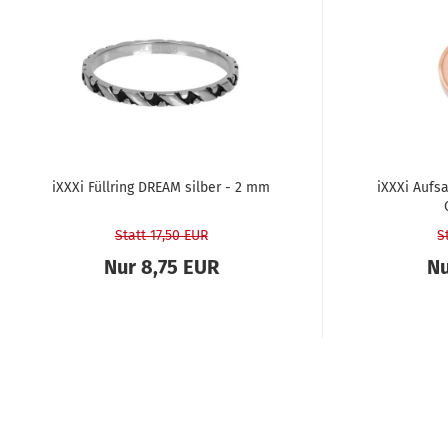
iXXXi Füll­ring DREAM sil­ber - 2 mm
iXXXi Auf­s
Statt 17,50 EUR
S
Nur 8,75 EUR
Nu