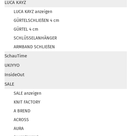
LUCA KAYZ
LUCA KAYZ anzeigen
GÜRTELSCHLIEßEN 4 cm
GÜRTEL 4 cm
SCHLÜSSELANHÄNGER
ARMBAND SCHLIEßEN
SchauTime
UKIYYO
InsideOut
SALE
SALE anzeigen
KNIT FACTORY
A BREND
ACROSS
AURA