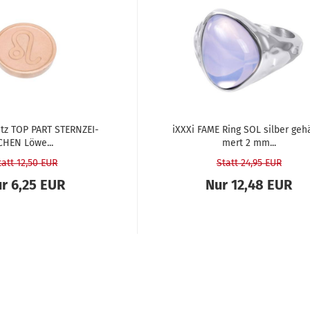
atz TOP PART STERN­ZEI­
iXXXi FAME Ring SOL sil­ber ge­
CHEN Löwe...
mert 2 mm...
tatt 12,50 EUR
Statt 24,95 EUR
r 6,25 EUR
Nur 12,48 EUR