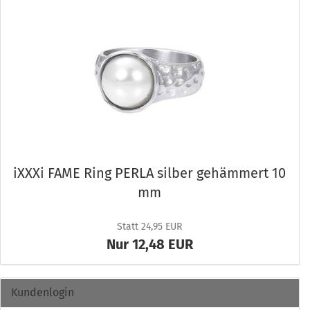
iXXXi FAME Ring PERLA sil­ber ge­häm­mert 10
mm
Statt 24,95 EUR
Nur 12,48 EUR
Kundenlogin