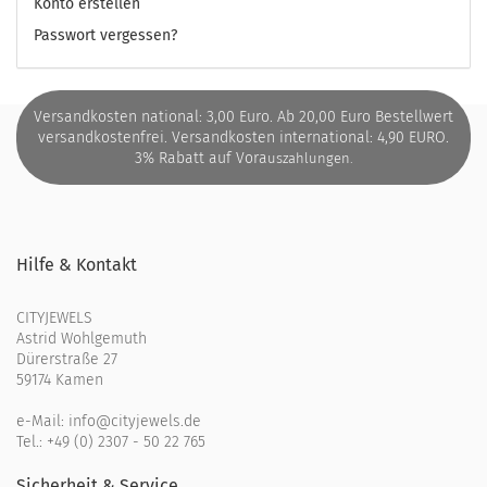
Konto erstellen
Passwort vergessen?
Versandkosten national: 3,00 Euro. Ab 20,00 Euro Bestellwert
versandkostenfrei. Versandkosten international: 4,90 EURO.
3% Rabatt auf Vora
uszahlungen.
Hilfe & Kontakt
CITYJEWELS
Astrid Wohlgemuth
Dürerstraße 27
59174 Kamen
e-Mail:
info@cityjewels.de
Tel.:
+49 (0) 2307 - 50 22 765
Sicherheit & Service