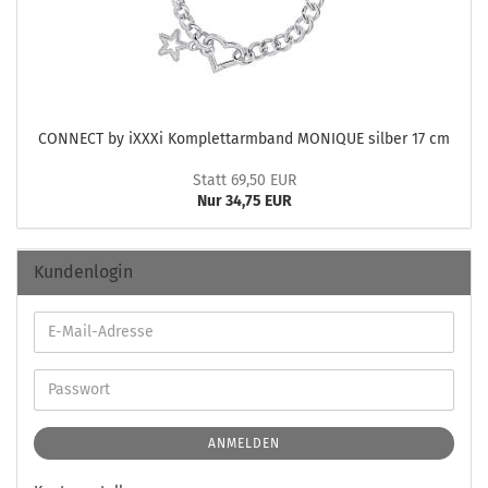
CON­NECT by iXXXi Kom­plett­arm­band MO­NI­QUE sil­ber 17 cm
Statt 69,50 EUR
Nur 34,75 EUR
Kundenlogin
ANMELDEN