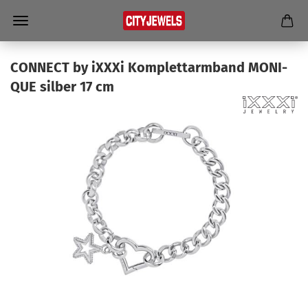
CON­NECT by iXXXi Kom­plett­arm­band MO­NI­
QUE sil­ber 17 cm