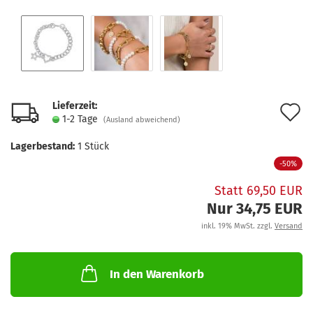
Lieferzeit:
A
1-2 Tage
(Ausland abweichend)
d
Lagerbestand:
1
Stück
M
-50%
Statt 69,50 EUR
Nur 34,75 EUR
inkl. 19% MwSt. zzgl.
Versand
In den Warenkorb