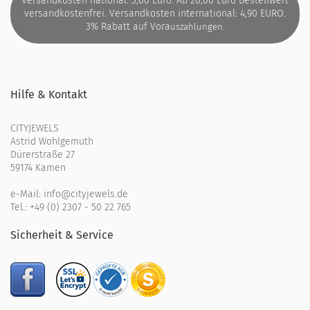
Versandkosten national: 3,00 Euro. Ab 20,00 Euro Bestellwert
versandkostenfrei. Versandkosten international: 4,90 EURO.
3% Rabatt auf Vora
uszahlungen.
Hilfe & Kontakt
CITYJEWELS
Astrid Wohlgemuth
Dürerstraße 27
59174 Kamen
e-Mail:
info@cityjewels.de
Tel.:
+49 (0) 2307 - 50 22 765
Sicherheit & Service