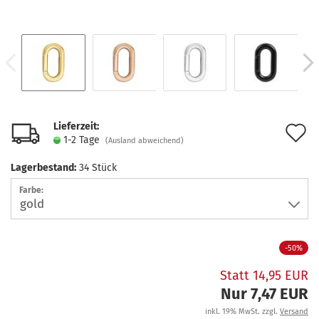
Lieferzeit:
A
1-2 Tage
(Ausland abweichend)
d
Lagerbestand:
34
Stück
M
Farbe:
-50%
Statt 14,95 EUR
Nur 7,47 EUR
inkl. 19% MwSt. zzgl.
Versand