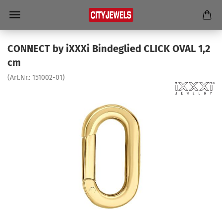
CON­NECT by iXXXi Bin­de­glied CLICK OVAL 1,2
cm
(Art.Nr.:
151002-​01
)