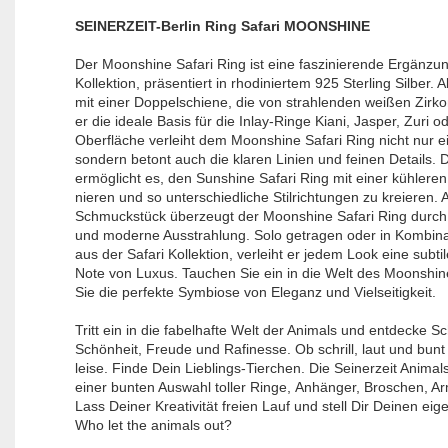
SEINERZEIT-Berlin Ring Safari MOONSHINE
Der Moonshine Safari Ring ist eine faszinierende Ergänzun
Kollektion, präsentiert in rhodiniertem 925 Sterling Silber. Al
mit einer Doppelschiene, die von strahlenden weißen Zirkon
er die ideale Basis für die Inlay-Ringe Kiani, Jasper, Zuri o
Oberfläche verleiht dem Moonshine Safari Ring nicht nur e
sondern betont auch die klaren Linien und feinen Details. D
ermöglicht es, den Sunshine Safari Ring mit einer kühlere
nieren und so unterschiedliche Stilrichtungen zu kreieren. 
Schmuckstück überzeugt der Moonshine Safari Ring durch 
und moderne Ausstrahlung. Solo getragen oder in Kombina
aus der Safari Kollektion, verleiht er jedem Look eine subt
Note von Luxus. Tauchen Sie ein in die Welt des Moonshin
Sie die perfekte Symbiose von Eleganz und Vielseitigkeit.
Tritt ein in die fabelhafte Welt der Animals und entdecke S
Schönheit, Freude und Rafinesse. Ob schrill, laut und bunt
leise. Finde Dein Lieblings-Tierchen. Die Seinerzeit Animal
einer bunten Auswahl toller Ringe, Anhänger, Broschen, A
Lass Deiner Kreativität freien Lauf und stell Dir Deinen 
Who let the animals out?