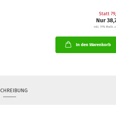
Statt 7
Nur 38,
inkl. 19% MwSt. z
In den Warenkorb
SCHREIBUNG