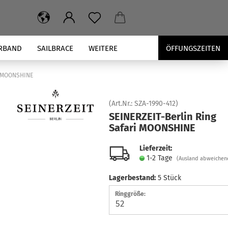
RBAND
SAILBRACE
WEITERE
ÖFFUNGSZEITEN
ri MOONSHINE
(Art.Nr.:
SZA-1990-412
)
SEINERZEIT-​Berlin Ring
Sa­fa­ri MOONS­HI­NE
Lieferzeit:
1-2 Tage
(Ausland abweichen
Lagerbestand:
5
Stück
Ringgröße: