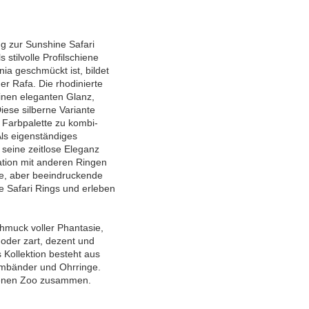
g zur Sunshine Safari
s stilvolle Profilschiene
ia geschmückt ist, bildet
der Rafa. Die rhodinierte
inen eleganten Glanz,
iese silberne Variante
n Farbpalette zu kombi-
Als eigenständiges
seine zeitlose Eleganz
tion mit anderen Ringen
ile, aber beeindruckende
e Safari Rings und erleben
chmuck voller Phantasie,
 oder zart, dezent und
s Kollektion besteht aus
rmbänder und Ohrringe.
eigenen Zoo zusammen.