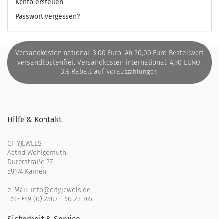
Konto erstellen
Passwort vergessen?
Versandkosten national: 3,00 Euro. Ab 20,00 Euro Bestellwert
versandkostenfrei. Versandkosten international: 4,90 EURO.
3% Rabatt auf Vora
uszahlungen.
Hilfe & Kontakt
CITYJEWELS
Astrid Wohlgemuth
Dürerstraße 27
59174 Kamen
e-Mail:
info@cityjewels.de
Tel.:
+49 (0) 2307 - 50 22 765
Sicherheit & Service