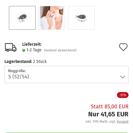
Lieferzeit:
A
1-2 Tage
(Ausland abweichend)
d
Lagerbestand:
2
Stück
M
Ringgröße:
-51%
Statt 85,00 EUR
Nur 41,65 EUR
inkl. 19% MwSt. zzgl.
Versand