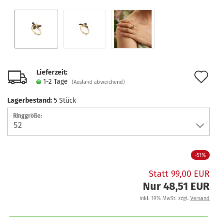
Lieferzeit:
A
1-2 Tage
(Ausland abweichend)
d
Lagerbestand:
5
Stück
M
Ringgröße:
-51%
Statt 99,00 EUR
Nur 48,51 EUR
inkl. 19% MwSt. zzgl.
Versand