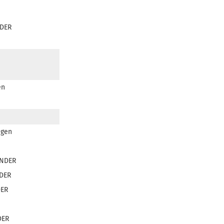
DER
en
igen
NDER
DER
ER
DER