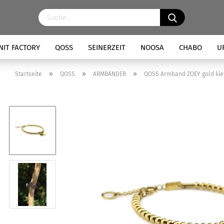
NIT FACTORY
QOSS
SEINERZEIT
NOOSA
CHABO
U
»
»
»
Startseite
QOSS
ARMBÄNDER
QOSS Armband ZOEY gold kief