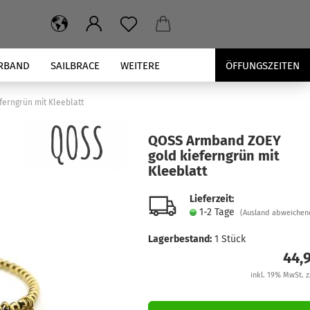
RBAND
SAILBRACE
WEITERE
ÖFFUNGSZEITEN
erngrün mit Kleeblatt
QOSS Arm­band ZOEY
gold kie­fern­grün mit
Klee­blatt
Lieferzeit:
1-2 Tage
(Ausland abweichen
Lagerbestand:
1
Stück
44,
inkl. 19% MwSt. z