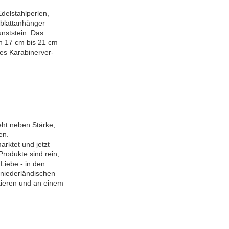
delstahlperlen,
eblattanhänger
nststein. Das
n 17 cm bis 21 cm
es Karabinerver-
eht neben Stärke,
en.
rktet und jetzt
rodukte sind rein,
 Liebe - in den
 niederländischen
ieren und an einem