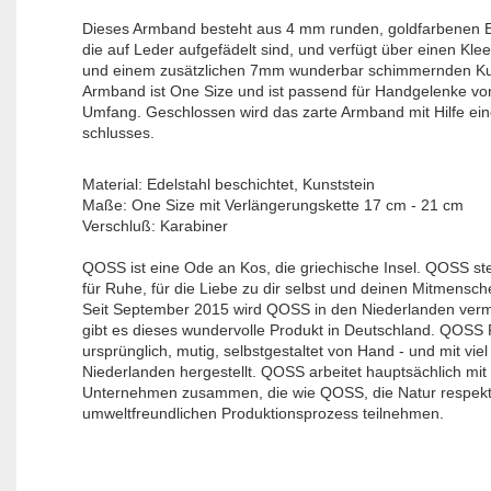
Dieses Armband besteht aus 4 mm runden, goldfarbenen E
die auf Leder aufgefädelt sind, und verfügt über einen Kle
und einem zusätzlichen 7mm wunderbar schimmernden Ku
Armband ist One Size und ist passend für Handgelenke vo
Umfang.
Geschlossen wird das zarte Armband mit Hilfe ein
schlusses.
Material: Edelstahl beschichtet, Kunststein
Maße: One Size mit Verlängerungskette 17 cm - 21 cm
Verschluß: Karabiner
QOSS ist eine Ode an Kos, die griechische Insel. QOSS st
für Ruhe, für die Liebe zu dir selbst und deinen Mitmensch
Seit September 2015 wird QOSS in den Niederlanden verma
gibt es dieses wundervolle Produkt in Deutschland. QOSS P
ursprünglich, mutig, selbstgestaltet von Hand - und mit viel
Niederlanden hergestellt. QOSS arbeitet hauptsächlich mit
Unternehmen zusammen, die wie QOSS, die Natur respekt
umweltfreundlichen Produktionsprozess teilnehmen.